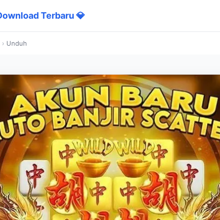
Download Terbaru 💎
›
Unduh