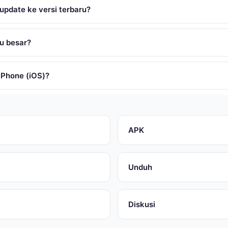
update ke versi terbaru?
lu besar?
i iPhone (iOS)?
APK
Unduh
Diskusi