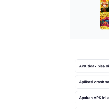
APK tidak bisa di
Aplikasi crash s
Apakah APK ini 