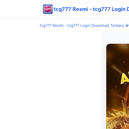
tcg777 Resmi - tcg777 Login 
tcg777 Resmi - tcg777 Login Download Terbaru 💎