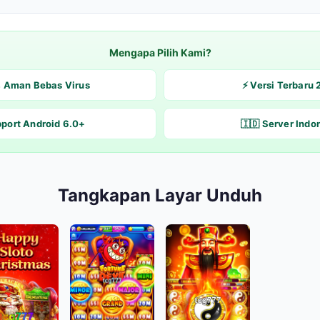
Mengapa Pilih Kami?
% Aman Bebas Virus
⚡ Versi Terbaru
pport Android 6.0+
🇮🇩 Server Indo
Tangkapan Layar Unduh